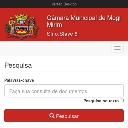
Versão Desktop
Câmara Municipal de Mogi
Mirim
Sino.Siave 8
Toggl
navig
Pesquisa
Palavras-chave
Pesquisa no texto
Pesquisar