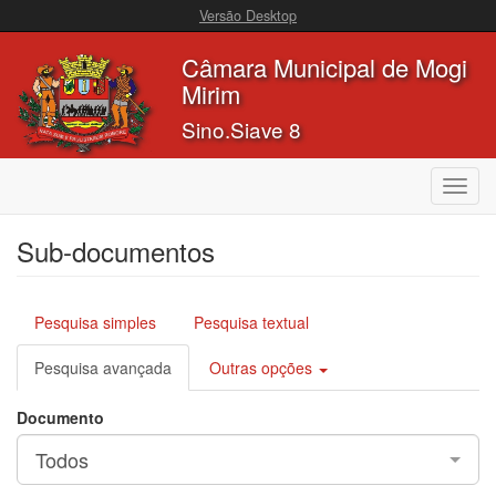
Versão Desktop
Câmara Municipal de Mogi
Mirim
Sino.Siave 8
Toggl
navig
Sub-documentos
Pesquisa simples
Pesquisa textual
Pesquisa avançada
Outras opções
Documento
Todos