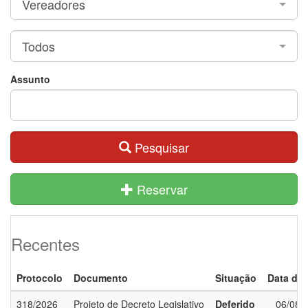
Vereadores
Todos
Assunto
Pesquisar
Reservar
Recentes
Protocolo
Documento
Situação
Data de 
318/2026
Projeto de Decreto Legislativo
Deferido
06/08/