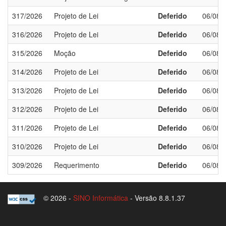
317/2026
Projeto de Lei
Deferido
06/08/
316/2026
Projeto de Lei
Deferido
06/08/
315/2026
Moção
Deferido
06/08/
314/2026
Projeto de Lei
Deferido
06/08/
313/2026
Projeto de Lei
Deferido
06/08/
312/2026
Projeto de Lei
Deferido
06/08/
311/2026
Projeto de Lei
Deferido
06/08/
310/2026
Projeto de Lei
Deferido
06/08/
309/2026
Requerimento
Deferido
06/08/
© 2026 -
SINO Informática
- Versão 8.8.1.37