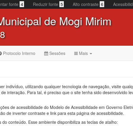
ntar fonte
4
Reduzir fonte
5
Alto contraste
6
Acessibil
unicipal de Mogi Mirim
 8
Protocolo Interno
Sessões
Mais
uer indivíduo, utilizando qualquer tecnologia de navegação, visite qua
e de interação. Para tal, é preciso que o site tenha sido desenvolvido 
es de acessibilidade do Modelo de Acessibilidade em Governo Eletrô
ão de inverter contraste e link para esta página de acessibilidade.
 do conteúdo. Esse ambiente disponibiliza as teclas de atalho: