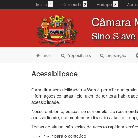
Menu
1
Conteúdo
2
Rodapé
3
Aume
Câmara M
Sino.Siave
Início
Proposituras
Legislação
Acessibilidade
Garantir a acessibilidade na Web é permitir que qualq
informações contidas nele, além de ter total habilidad
acessibilidade.
Nesse ambiente, buscou-se contemplar as recomendaçõ
acessibilidade, que contém as dicas dos atalhos, a opç
Teclas de atalho: são teclas de acesso rápido a seções
1 - Ir para o conteúdo