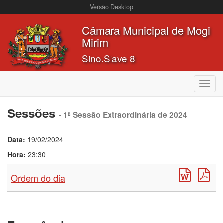
Versão Desktop
Câmara Municipal de Mogi
Mirim
Sino.Siave 8
Toggl
navig
Sessões
- 1ª Sessão Extraordinária de 2024
Data:
19/02/2024
Hora:
23:30
Ordem do dia