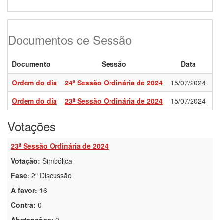
Documentos de Sessão
Documento
Sessão
Data
Ordem do dia
24ª Sessão Ordinária de 2024
15/07/2024
1
Ordem do dia
23ª Sessão Ordinária de 2024
15/07/2024
2
Votações
23ª Sessão Ordinária de 2024
Votação:
Simbólica
Fase:
2ª Discussão
A favor:
16
Contra:
0
Abstenções:
0